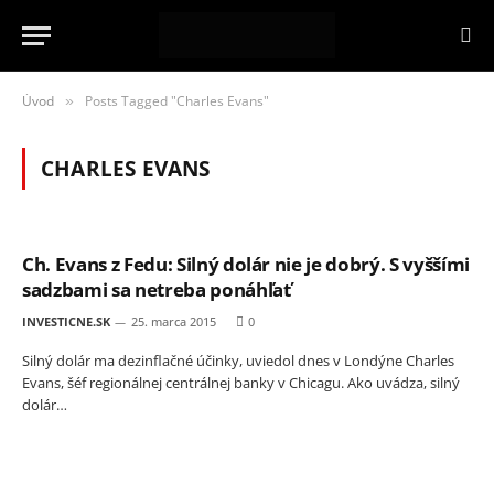
Úvod
Posts Tagged "Charles Evans"
»
CHARLES EVANS
Ch. Evans z Fedu: Silný dolár nie je dobrý. S vyššími
sadzbami sa netreba ponáhľať
INVESTICNE.SK
25. marca 2015
0
Silný dolár ma dezinflačné účinky, uviedol dnes v Londýne Charles
Evans, šéf regionálnej centrálnej banky v Chicagu. Ako uvádza, silný
dolár…