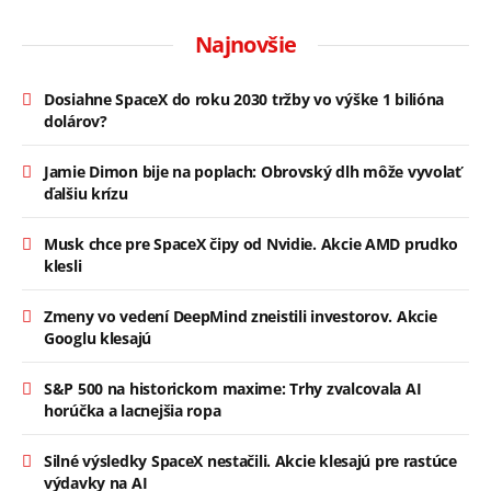
Najnovšie
Dosiahne SpaceX do roku 2030 tržby vo výške 1 bilióna
dolárov?
Jamie Dimon bije na poplach: Obrovský dlh môže vyvolať
ďalšiu krízu
Musk chce pre SpaceX čipy od Nvidie. Akcie AMD prudko
klesli
Zmeny vo vedení DeepMind zneistili investorov. Akcie
Googlu klesajú
S&P 500 na historickom maxime: Trhy zvalcovala AI
horúčka a lacnejšia ropa
Silné výsledky SpaceX nestačili. Akcie klesajú pre rastúce
výdavky na AI