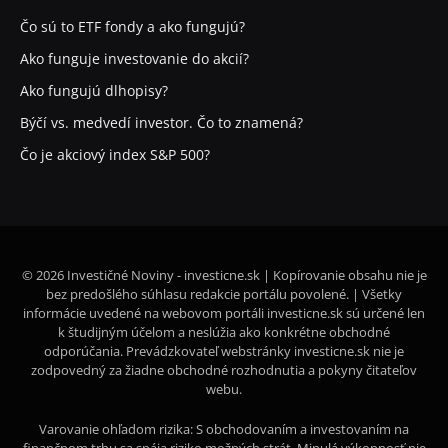
Čo sú to ETF fondy a ako fungujú?
Ako funguje investovanie do akcií?
Ako fungujú dlhopisy?
Býčí vs. medvedí investor. Čo to znamená?
Čo je akciový index S&P 500?
© 2026 Investičné Noviny - investicne.sk | Kopírovanie obsahu nie je
bez predošlého súhlasu redakcie portálu povolené. | Všetky
informácie uvedené na webovom portáli investicne.sk sú určené len
k študijným účelom a neslúžia ako konkrétne obchodné
odporúčania. Prevádzkovateľ webstránky investicne.sk nie je
zodpovedný za žiadne obchodné rozhodnutia a pokyny čitateľov
webu.
Varovanie ohľadom rizika: S obchodovaním a investovaním na